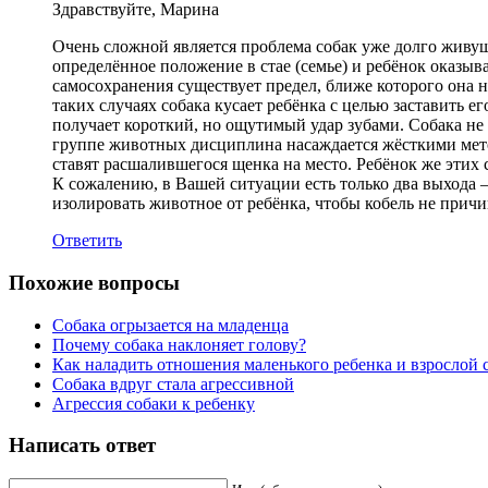
Здравствуйте, Марина
Очень сложной является проблема собак уже долго живущи
определённое положение в стае (семье) и ребёнок оказы
самосохранения существует предел, ближе которого она н
таких случаях собака кусает ребёнка с целью заставить е
получает короткий, но ощутимый удар зубами. Собака не 
группе животных дисциплина насаждается жёсткими мето
ставят расшалившегося щенка на место. Ребёнок же этих 
К сожалению, в Вашей ситуации есть только два выхода –
изолировать животное от ребёнка, чтобы кобель не прич
Ответить
Похожие вопросы
Собака огрызается на младенца
Почему собака наклоняет голову?
Как наладить отношения маленького ребенка и взрослой 
Собака вдруг стала агрессивной
Агрессия собаки к ребенку
Написать ответ