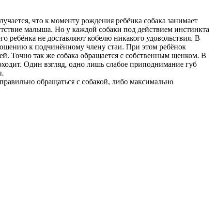
лучается, что к моменту рождения ребёнка собака занимает
утствие малыша. Но у каждой собаки под действием инстинкта
его ребёнка не доставляют кобелю никакого удовольствия. В
 отношению к подчинённому члену стаи. При этом ребёнок
ней. Точно так же собака обращается с собственным щенком. В
ходит. Один взгляд, одно лишь слабое приподнимание губ
ы.
 правильно обращаться с собакой, либо максимально