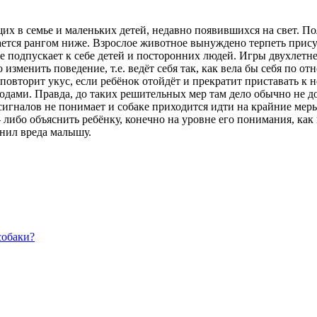
х в семье и маленьких детей, недавно появившихся на свет. По
вается рангом ниже. Взрослое животное вынуждено терпеть прис
е подпускает к себе детей и посторонних людей. Игры двухлетн
го изменить поведение, т.е. ведёт себя так, как вела бы себя по
повторит укус, если ребёнок отойдёт и прекратит приставать к 
дами. Правда, до таких решительных мер там дело обычно не до
сигналов не понимает и собаке приходится идти на крайние мер
 либо объяснить ребёнку, конечно на уровне его понимания, как
инил вреда малышу.
собаки?