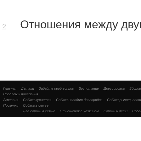
Отношения между дву
2
Главная
Детали
Задайте свой вопрос
Воспитание
Дрессировка
Здоров
Проблемы поведения
Агрессия
Собака кусается
Собака наводит беспорядок
Собака рычит, воет
Прогулки
Собака в семье
Две собаки в семье
Отношения с хозяином
Собаки и дети
Соба