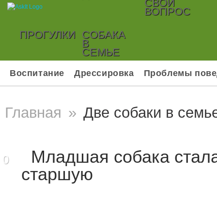
СВОЙ
ВОПРОС
ПРОГУЛКИ
СОБАКА
В
СЕМЬЕ
Воспитание
Дрессировка
Проблемы пове
Главная
»
Две собаки в семь
Младшая собака стала
0
старшую