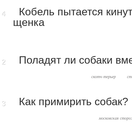
Кобель пытается кинут
4
щенка
Поладят ли собаки вм
2
скотч-терьер
ст
Как примирить собак?
3
московская сторо