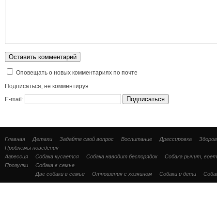
Оповещать о новых комментариях по почте
Подписаться, не комментируя
E-mail:
Главная
Детали
Задайте свой вопрос
Воспитание
Дрессировка
Здоров
Проблемы поведения
Агрессия
Собака кусается
Собака наводит беспорядок
Собака рычит, воет
Прогулки
Собака в семье
Две собаки в семье
Отношения с хозяином
Собаки и дети
Соба