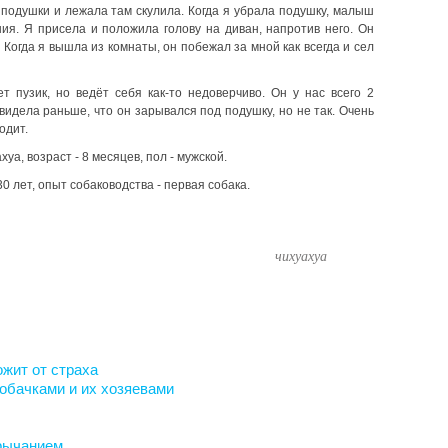
подушки и лежала там скулила. Когда я убрала подушку, малыш
ия. Я присела и положила голову на диван, напротив него. Он
 Когда я вышла из комнаты, он побежал за мной как всегда и сел
т пузик, но ведёт себя как-то недоверчиво. Он у нас всего 2
видела раньше, что он зарывался под подушку, но не так. Очень
одит.
хуа, возраст - 8 месяцев, пол - мужской.
30 лет, опыт собаководства - первая собака.
чихуахуа
ожит от страха
обачками и их хозяевами
 рычанием