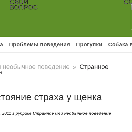
СВОЙ
С
ВОПРОС
а
Проблемы поведения
Прогулки
Собака 
и необычное поведение
»
Странное
а
тояние страха у щенка
 2011 в рубрике
Странное или необычное поведение