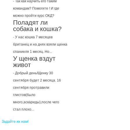
- Так как научить его таким
командам? Помогите ! И где
можно пройти курс ОКД?
Поладят ли
собака и кошка?
- У нас кошка 7 месяцев
британец и на днях взяли щенка
спаниеля 1 месяц. Но...
У щенка вздут
живот
- Добрый день!Щенку 30
сентября будет 2 месяца. 16
сентября протравили
глистов(было
много,аскариды),после чего
стал плохо...
Задайте их нам!