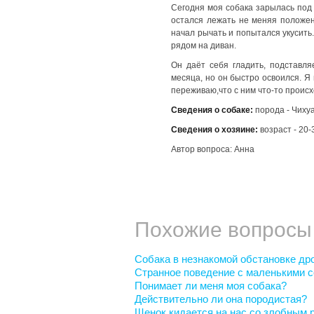
Сегодня моя собака зарылась под 
остался лежать не меняя положен
начал рычать и попытался укусить.
рядом на диван.
Он даёт себя гладить, подставляе
месяца, но он быстро освоился. Я 
переживаю,что с ним что-то происх
Сведения о собаке:
порода - Чихуа
Сведения о хозяине:
возраст - 20-
Автор вопроса: Анна
Похожие вопросы
Собака в незнакомой обстановке др
Странное поведение с маленькими с
Понимает ли меня моя собака?
Действительно ли она породистая?
Щенок кидается на нас со злобным